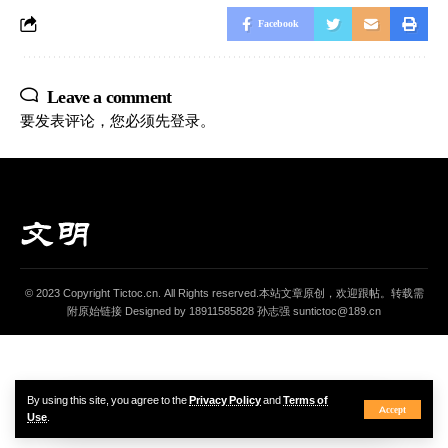
Facebook
Leave a comment
要发表评论，您必须先
登录
。
© 2023 Copyright Tictoc.cn. All Rights reserved.本站文章原创，欢迎跟帖。转载需
附原始链接 Designed by 18911585828 孙志强 suntictoc@189.cn
By using this site, you agree to the
Privacy Policy
and
Terms of
Accept
Use
.