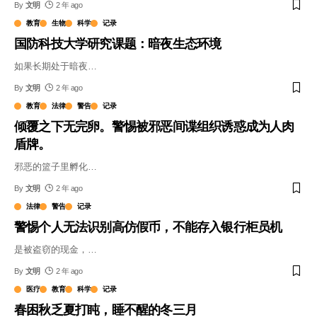
By
文明
2 年 ago
教育
生物
科学
记录
国防科技大学研究课题：暗夜生态环境
如果长期处于暗夜
…
By
文明
2 年 ago
教育
法律
警告
记录
倾覆之下无完卵。警惕被邪恶间谍组织诱惑成为人肉
盾牌。
邪恶的篮子里孵化
…
By
文明
2 年 ago
法律
警告
记录
警惕个人无法识别高仿假币，不能存入银行柜员机
是被盗窃的现金，
…
By
文明
2 年 ago
医疗
教育
科学
记录
春困秋乏夏打盹，睡不醒的冬三月