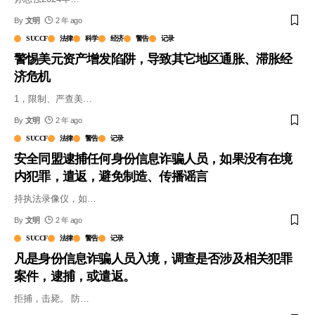
By
文明
2 年 ago
SUCCF
法律
科学
经济
警告
记录
警惕美元资产增发陷阱，导致其它地区通胀、滞胀经
济危机
1，限制、严查美
…
By
文明
2 年 ago
SUCCF
法律
警告
记录
安全同盟逮捕任何身份信息诈骗人员，如果没有在境
内犯罪，遣返，避免制造、传播谣言
持执法录像仪，如
…
By
文明
2 年 ago
SUCCF
法律
警告
记录
凡是身份信息诈骗人员入境，调查是否涉及相关犯罪
案件，逮捕，或遣返。
拒捕，击毙。 防
…