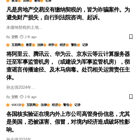
教育
法律
警告
记录
凡是房地产交易没有缴纳契税的，皆为诈骗案件。为
避免财产损失，自行到法院咨询、起诉。
未缴纳契税的土地
…
By
文明
2 年 ago
互联网
教育
法律
科学
经济
警告
记录
将阿里云、腾讯云、华为云、京东云等云计算服务器
迁至军事监管机房，（或建设为军事监管机房），彻
查谣言传播途径、及木马病毒。处罚相关运营责任主
体。
孙志强2024年
…
By
文明
2 年 ago
SUCCF
互联网
法律
经济
警告
记录
各国核实验证在境内外上市公司高管身份信息，尤其
是美国，恐被谋害、假冒，对境内经济造成破坏性影
响。
孙志强2024年
…