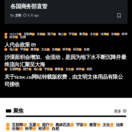
各国商务部直管
By
文明
6 月 ago
SUCCF
互联网
共振
医疗
地心
宇宙
教育
文化
法律
生物
科学
经济
自然
人代会政策 09
地心
宇宙
教育
文化
生物
科学
经济
自然
沙漠面积会增加、会流动，是因为地下水不断沉降并最
终流向汇聚至大海
互联网
医疗
地心
宇宙
教育
文化
科学
经济
关于tictoc.cn网站转载版权费，由文明文体用品有限公
司接收
聚焦
更多
互联网
五星
医疗
奥林匹克
宇宙
教育
文化
法律
生物
科学
经济
自然