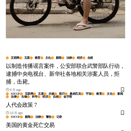
互联网
五星
教育
文化
新闻
法律
经济
自然
以制造传播谣言案件，公安部联合武警部队行动，
逮捕中央电视台、新华社各地相关涉案人员，拒
捕，击毙。
6 月 ago
SUCCF
互联网
五星
共振
医疗
奥林匹克
宇宙
教育
文化
新闻
法律
生物
科学
经济
自然
金字塔
人代会政策 7
10 月 ago
SUCCF
新闻
法律
警告
记录
美国的黄金死亡交易