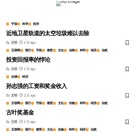
宇宙
科学
经济
近地卫星轨道的太空垃圾难以去除
By
文明
2 月 ago
互联网
医疗
宇宙
教育
文化
法律
科学
经济
自然
投资回报率的悖论
By
文明
2 月 ago
法律
经济
孙志强的工资和奖金收入
By
文明
2 月 ago
互联网
医疗
宇宙
教育
文化
生物
科学
经济
自然
古叶奖基金
By
文明
2 月 ago
互联网
医疗
教育
文化
生物
科学
经济
自然