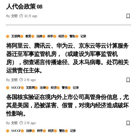
人代会政策 08
By
文明
10 月 ago
互联网
教育
法律
科学
经济
警告
记录
将阿里云、腾讯云、华为云、京东云等云计算服务
器迁至军事监管机房，（或建设为军事监管机
房），彻查谣言传播途径、及木马病毒。处罚相关
运营责任主体。
By
文明
2 年 ago
SUCCF
互联网
法律
经济
警告
记录
各国核实验证在境内外上市公司高管身份信息，尤
其是美国，恐被谋害、假冒，对境内经济造成破坏
性影响。
By
文明
2 年 ago
SUCCF
法律
科学
经济
警告
记录