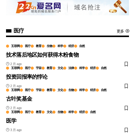
医疗
更多
互联网
医疗
教育
生物
科学
经济
自然
技术落后地区如何获得木粉食物
2 月 ago
互联网
医疗
宇宙
教育
文化
法律
科学
经济
自然
投资回报率的悖论
2 月 ago
互联网
医疗
宇宙
教育
文化
生物
科学
经济
自然
古叶奖基金
2 月 ago
互联网
医疗
教育
文化
生物
科学
经济
自然
医学
3 月 ago