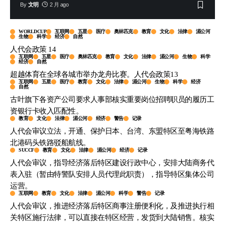
By
文明
2 月 ago
WORLDCUP
互联网
五星
医疗
奥林匹克
教育
文化
法律
湄公河
生物
科学
经济
自然
人代会政策 14
互联网
五星
医疗
奥林匹克
教育
文化
法律
湄公河
生物
科学
经济
自然
超越体育在全球各城市举办龙舟比赛。人代会政策13
互联网
五星
医疗
教育
文化
法律
湄公河
生物
科学
经济
自然
古叶旗下各资产公司要求人事部核实重要岗位招聘职员的履历工
资银行卡收入匹配性。
教育
文化
法律
湄公河
经济
警告
记录
人代会审议立法，开通、保护日本、台湾、东盟特区至粤海铁路
北港码头铁路驳船航线。
SUCCF
教育
文化
法律
湄公河
经济
记录
人代会审议，指导经济落后特区建设行政中心，安排大陆商务代
表入驻（暂由特警队安排人员代理此职责），指导特区集体公司
运营。
互联网
教育
文化
法律
湄公河
科学
警告
记录
人代会审议，推进经济落后特区商事注册便利化，及推进执行相
关特区施行法律，可以直接在特区经营，发货到大陆销售。核实