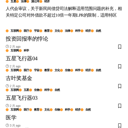
五星
法律
湄公河
经济
人代会审议，关于新民间借贷司法解释适用范围问题的补充，相
关特定公司对外借款不超过10倍一年期LPR的限制，适用特区
互联网
医疗
宇宙
教育
文化
法律
科学
经济
自然
投资回报率的悖论
2 月 ago
互联网
科学
五星飞行器04
2 月 ago
互联网
医疗
宇宙
教育
文化
生物
科学
经济
自然
古叶奖基金
2 月 ago
互联网
五星
生物
科学
自然
五星飞行器03
2 月 ago
互联网
医疗
教育
文化
生物
科学
经济
自然
医学
3 月 ago