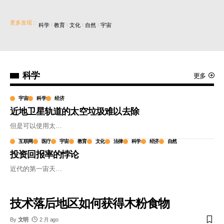
更多发现 :
:
科学
教育
文化
自然
宇宙
科学
更多
宇宙
科学
经济
近地卫星轨道的太空垃圾难以去除
但是可以使用太
…
互联网
医疗
宇宙
教育
文化
法律
科学
经济
自然
投资回报率的悖论
近代的第一宙天
…
技术落后地区如何获得木粉食物
By
文明
2 月 ago