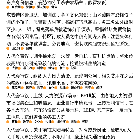
商户身份信息，有恐怖分子杀害农场主，假冒发货。
互联网
法律
湄公河
警告
东盟特区警卫队严加训练，学习文化知识；山区藏匿有恐怖份子
训练小孩子、黑警带入村落，搞盗窃暗杀袭击，务工务农外出时
至少2人一组，避免落单后被恐怖分子谋杀。警惕邻居免费食物
含有海洛因毒品。特区行政人员之中仍有间谍人员，注意集体行
动，不要落单被谋害。必要地点，安装联网脸纹识别监控系统。
湄公河
自然
人代会审议，调集抽水泵、水管、发电机，直升机运输，将水位
较高的河水引流到较低的河流；挖通被堵住的河道
法律
湄公河
科学
经济
警告
记录
人代会审议，组织人力物力清淤、疏浚湄公河，相关费用在之后
的税收中逐年抵扣。汛期来临，有泥石流风险。
互联网
医疗
教育
文化
法律
湄公河
科学
经济
人代会审议，上线“人力资源市场app”BETA版，由各地人力资源
市场召集企业招聘信息，企业自行申请账号，上传招聘信息，在
各地火车站、汽车站设置公益展示栏、LED动态广告牌，展示招
工信息，疏解聚集的务工人群
五星
教育
文化
法律
湄公河
科学
经济
人代会审议，关于前往大陆与特区，持有效身份证，征收5元人
民币每人单次安检费，不限时间。废止相关通行证政策