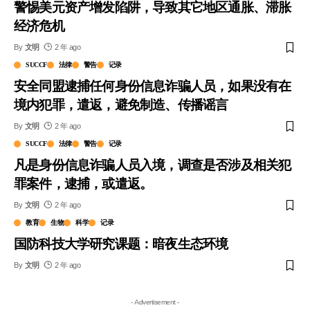
警惕美元资产增发陷阱，导致其它地区通胀、滞胀
经济危机
By
文明
2 年 ago
SUCCF
法律
警告
记录
安全同盟逮捕任何身份信息诈骗人员，如果没有在
境内犯罪，遣返，避免制造、传播谣言
By
文明
2 年 ago
SUCCF
法律
警告
记录
凡是身份信息诈骗人员入境，调查是否涉及相关犯
罪案件，逮捕，或遣返。
By
文明
2 年 ago
教育
生物
科学
记录
国防科技大学研究课题：暗夜生态环境
By
文明
2 年 ago
- Advertisement -