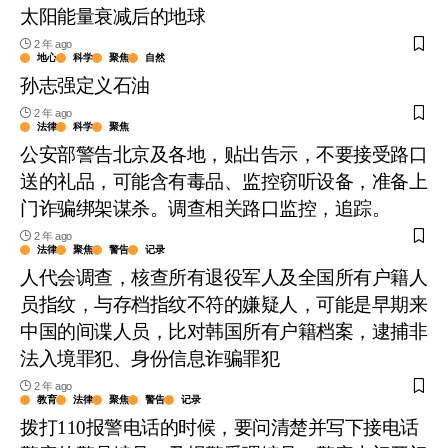
太阳能量衰减后的地球
2 年 ago
地心
科学
聚焦
自然
孙志强定义石油
2 年 ago
法律
科学
聚焦
公安部警告北京及各地，贴出告示，不要接受路口
送的礼品，可能含有毒品、监控窃听设备，准备上
门诈骗绑架谋杀。调查相关路口监控，追踪。
2 年 ago
法律
聚焦
警告
记录
人代会调查，核查所有退役军人及全国所有户籍人
员指纹，与存档指纹不符的嫌疑人，可能是早期来
中国的间谍人员，比对韩国所有户籍档案，逮捕非
法入境罪犯、身份信息诈骗罪犯
2 年 ago
教育
法律
聚焦
警告
记录
拨打110报警电话的时候，要问清楚并写下接电话