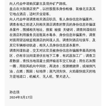
向人代会申请购买蒙古及境外矿产路线。

盘点在大陆酒店资产，以控股股东身份检修、装修北京及其
它地点酒店，适时开业迎客。

向人代会申请调查相关酒店职员、客人身份信息诈骗案件。
调查各地之前进入到相关酒店调查的警员的身份信息诈骗谋
杀案件，围捕相关地址。搜索 秘接 关键词，调查间谍组织
在酒店利用服务员送瓶装水毒杀、身份信息诈骗案件。调查
对面用望远镜监视酒店的间谍人员。调查到酒店垃圾车、及
其它车辆移动轨迹，相关人员身份信息谋杀案件。

调查间谍轨迹，交叉对比官员被身份信息诈骗频率最高的地
区，仍有非法间谍潜伏在地下工事，有武器加工厂；调查卫
星数据，查找当地混凝土搅拌输送车交汇轨迹；用生石灰围
一圈，用鼓风机向中间吹，再浇水；投掷燃烧弹，或倾倒汽
油，点燃；围困；钻地弹；蒸汽消失快、火焰最快熄灭的地
方是地道口，机械犬、无人机、警犬进入。

孙志强

2024年3月17日
