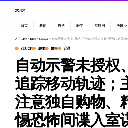
首页
教育
科学
医疗
互联网
法律
人生 Live
>
Blog
>
SUCCF
>
自动示警未授权、无法识别脸纹人员进入监控区域，追踪移
SUCCF
法律
警告
记录
自动示警未授权
追踪移动轨迹；
注意独自购物、
惕恐怖间谍入室