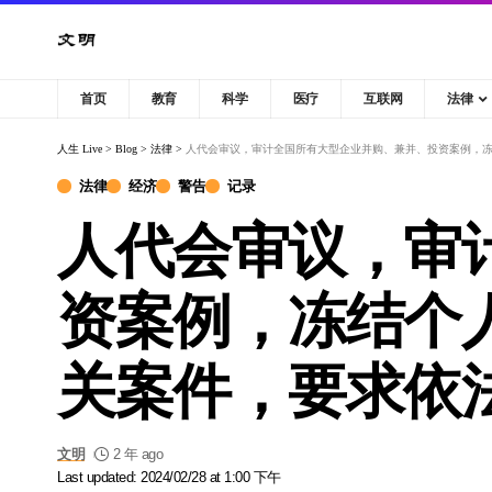
首页
教育
科学
医疗
互联网
法律
人生 Live
>
Blog
>
法律
>
人代会审议，审计全国所有大型企业并购、兼并、投资案例，
法律
经济
警告
记录
人代会审议，审
资案例，冻结个
关案件，要求依
文明
2 年 ago
Last updated: 2024/02/28 at 1:00 下午