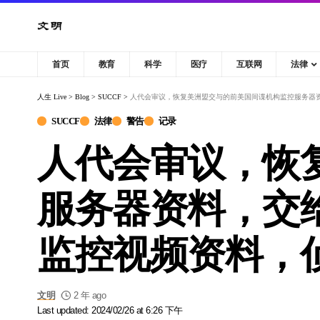
首页
教育
科学
医疗
互联网
法律
人生 Live
>
Blog
>
SUCCF
>
人代会审议，恢复美洲盟交与的前美国间谍机构监控服务器
SUCCF
法律
警告
记录
人代会审议，恢
服务器资料，交
监控视频资料，
文明
2 年 ago
Last updated: 2024/02/26 at 6:26 下午