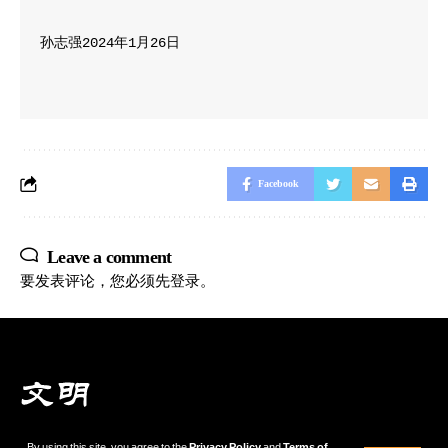
孙志强2024年1月26日

Facebook
Leave a comment
要发表评论，您必须先
登录
。
By using this site, you agree to the
Privacy Policy
and
Terms of