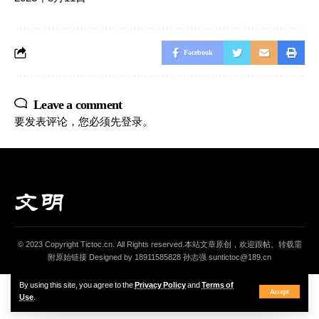
Facebook
Leave a comment
要发表评论，您必须先
登录
。
© 2023 Copyright Tictoc.cn. All Rights reserved.本站文章原创，欢迎跟帖。转载需
附原始链接 Designed by 18911585828 孙志强 suntictoc@189.cn
By using this site, you agree to the
Privacy Policy
and
Terms of
Accept
Use
.