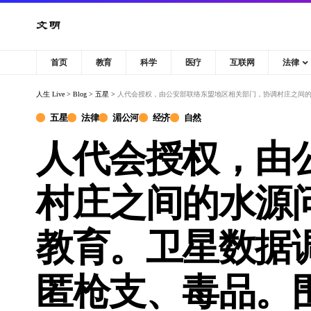
首页
教育
科学
医疗
互联网
法律
人生 Live
>
Blog
>
五星
>
人代会授权，由公安部联络东盟地区相关部门，协调村庄之间的水源问题，禁止截断
五星
法律
湄公河
经济
自然
人代会授权，由
村庄之间的水源
教育。卫星数据
匿枪支、毒品。