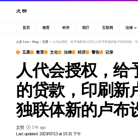
首页
教育
科学
医疗
互联网
法律
人生 Live
>
Blog
>
五星
>
人代会授权，给予独联体10万亿人民币等值的新卢布的贷款，
五星
教育
文化
法律
经济
警告
记录
人代会授权，给
的贷款，印刷新
独联体新的卢布
文明
3 年 ago
Last updated: 2023/07/13 at 10:15 下午