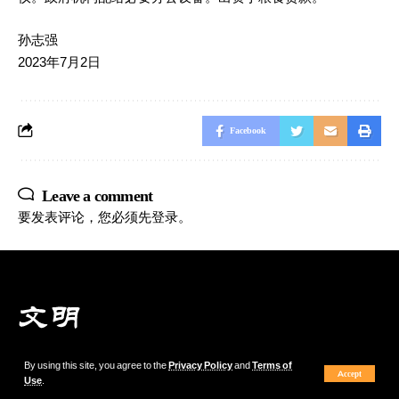
孙志强
2023年7月2日
Facebook
Leave a comment
要发表评论，您必须先
登录
。
By using this site, you agree to the
Privacy Policy
and
Terms of
© 2023 Copyright Tictoc.cn. All Rights reserved.本站文章原创，欢迎跟帖。转载需
Accept
Use
.
附原始链接 Designed by 18911585828 孙志强 suntictoc@189.cn