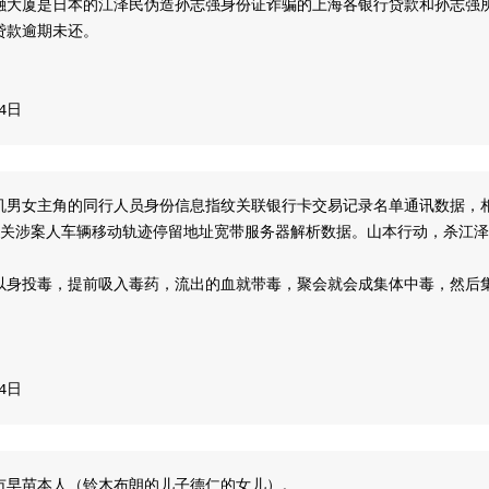
融大厦是日本的江泽民伪造孙志强身份证诈骗的上海各银行贷款和孙志强
贷款逾期未还。
14日
机男女主角的同行人员身份信息指纹关联银行卡交易记录名单通讯数据，
相关涉案人车辆移动轨迹停留地址宽带服务器解析数据。山本行动，杀江泽
以身投毒，提前吸入毒药，流出的血就带毒，聚会就会成集体中毒，然后
14日
市早苗本人（铃木布朗的儿子德仁的女儿）。