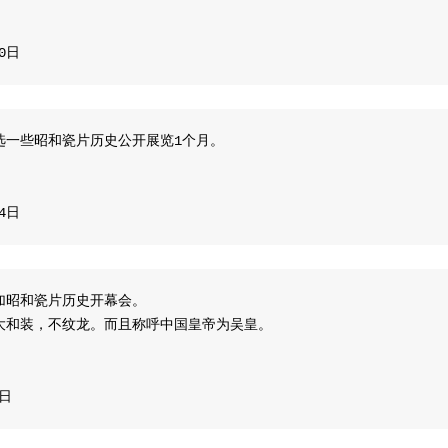
20日
选一些昭和瓷片历史公开展览1个月。
24日
加昭和瓷片历史开幕会。
大和装，不纹龙。而且称呼中国皇帝为吴皇。
2日