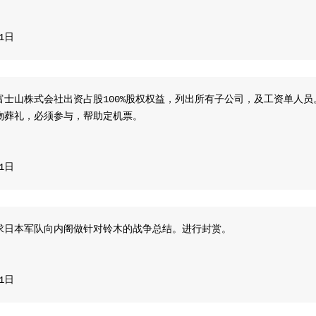
11日
富士山株式会社出资占股100%股权权益，列出所有子公司，及工资单人
物葬礼，必须参与，帮助定机票。
11日
求日本军队向内阁做针对铃木的战争总结。进行封赏。
11日