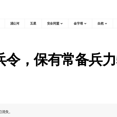
湄公河
五星
安全同盟
金字塔
自然
兵令，保有常备兵力
刀消失。