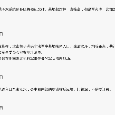
毛泽东系统的各级将领纪念碑、墓地都炸掉，直接轰，都是军火库，比如
。
5日
磁暴弹，攻击橘子洲头非法军事基地掩体入口。先后次序，均等距离，共计
知军事委员会涉案地址清单。
通知在湖南湖北执行军事任务的军队清理战场。
5日
地道入口泵湘江水，会中和内部的冷温核反应堆。比较深，不需要迁移。
5日