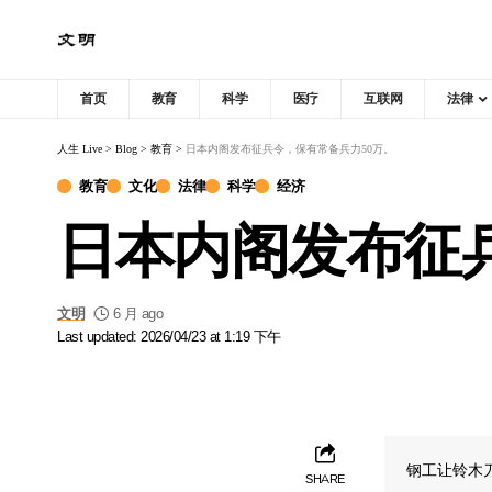
首页
教育
科学
医疗
互联网
法律
人生 Live
>
Blog
>
教育
>
日本内阁发布征兵令，保有常备兵力50万。
教育
文化
法律
科学
经济
日本内阁发布征
文明
6 月 ago
Last updated: 2026/04/23 at 1:19 下午
钢工让铃木
SHARE