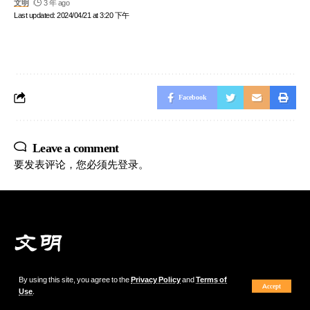
文明
3 年 ago
Last updated: 2024/04/21 at 3:20 下午
Facebook
Leave a comment
要发表评论，您必须先
登录
。
By using this site, you agree to the
Privacy Policy
and
Terms of
© 2023 Copyright Tictoc.cn. All Rights reserved.本站文章原创，欢迎跟帖。转载需
Accept
Use
.
附原始链接 Designed by 18911585828 孙志强 suntictoc@189.cn