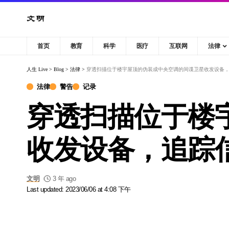
首页
教育
科学
医疗
互联网
法律
人生 Live
>
Blog
>
法律
>
穿透扫描位于楼宇屋顶的伪装成中央空调的间谍卫星收发设备
法律
警告
记录
穿透扫描位于楼
收发设备，追踪
文明
3 年 ago
Last updated: 2023/06/06 at 4:08 下午