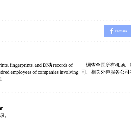
Facebook
ints, fingerprints, and DNA records of
调查全国所有机场、
etired employees of companies involving
司、相关外包服务公司
l
t
录
。