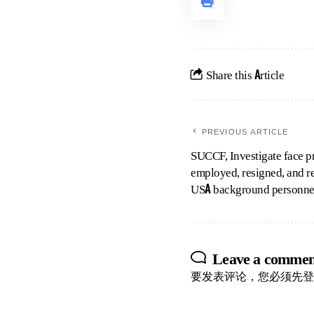
Share this Article
PREVIOUS ARTICLE
SUCCF, Investigate face pr
employed, resigned, and r
USA background personne
Leave a commen
要发表评论，您必须先
登