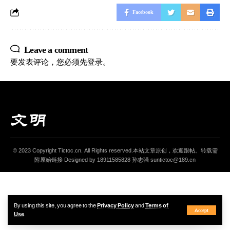
Facebook
Leave a comment
要发表评论，您必须先
登录
。
© 2023 Copyright Tictoc.cn. All Rights reserved.本站文章原创，欢迎跟帖。转载需
附原始链接 Designed by 18911585828 孙志强 suntictoc@189.cn
By using this site, you agree to the
Privacy Policy
and
Terms of
Accept
Use
.