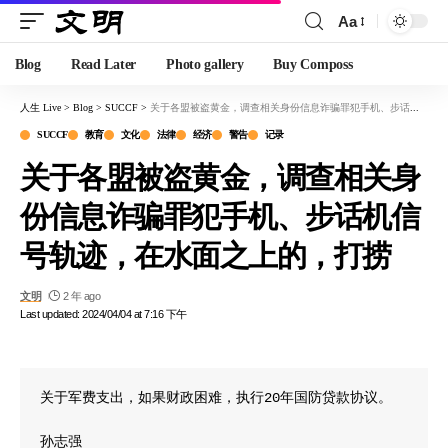
Aa
Blog
Read Later
Photo gallery
Buy Composs
人生 Live
>
Blog
>
SUCCF
>
关于各盟被盗黄金，调查相关身份信息诈骗罪犯手机、步话机信号轨迹，在水面之上的，打捞
SUCCF
教育
文化
法律
经济
警告
记录
关于各盟被盗黄金，调查相关身
份信息诈骗罪犯手机、步话机信
号轨迹，在水面之上的，打捞
文明
2 年 ago
Last updated: 2024/04/04 at 7:16 下午
关于军费支出，如果财政困难，执行20年国防贷款协议。

孙志强
